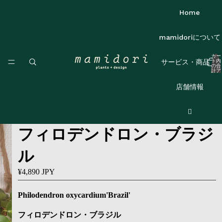
Home
mamidoriについて
カー
ト内
サービス・商品
の合
計ア
イテ
ム
数:
店舗情報
0
フィロデンドロン・ブラジ
ル
¥4,890 JPY
Philodendron oxycardium'Brazil'
フィロデンドロン・ブラジル